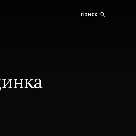
Поиск
динка