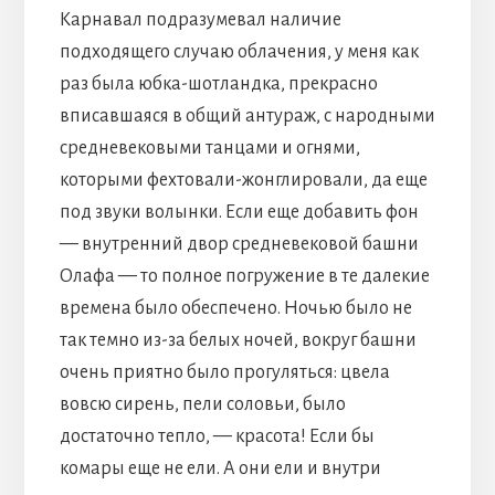
Карнавал подразумевал наличие
подходящего случаю облачения, у меня как
раз была юбка-шотландка, прекрасно
вписавшаяся в общий антураж, с народными
средневековыми танцами и огнями,
которыми фехтовали-жонглировали, да еще
под звуки волынки. Если еще добавить фон
— внутренний двор средневековой башни
Олафа — то полное погружение в те далекие
времена было обеспечено. Ночью было не
так темно из-за белых ночей, вокруг башни
очень приятно было прогуляться: цвела
вовсю сирень, пели соловьи, было
достаточно тепло, — красота! Если бы
комары еще не ели. А они ели и внутри