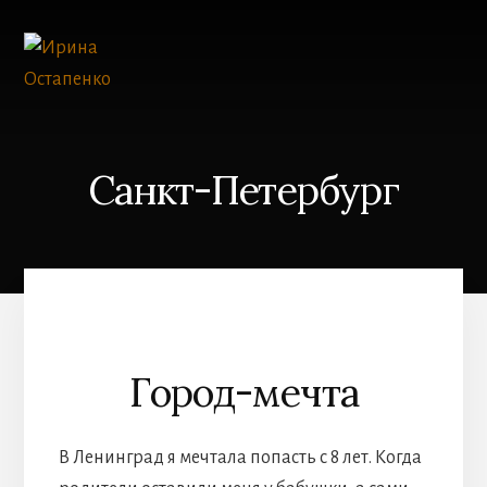
Skip
to
content
Санкт-Петербург
Город-мечта
В Ленинград я мечтала попасть с 8 лет. Когда