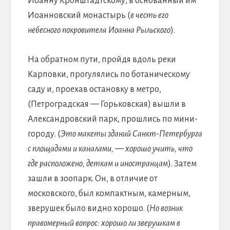
Иоанну Кронштадтскому, в основанный им
Иоанновский монастырь (
в честь его
небесного покровителя Иоанна Рыльского
).
На обратном пути, пройдя вдоль реки
Карповки, прогулялись по ботаническому
саду и, проехав остановку в метро,
(Петроградская — Горьковская) вышли в
Александровский парк, прошлись по мини-
городу. (
Это макеты зданий Санкт-Петербурга
с площадями и каналами, — хорошо учить, что
где расположено, деткам и иностранцам
). Затем
зашли в зоопарк. Он, в отличие от
московского, был компактным, камерным,
зверушек было видно хорошо. (
Но возник
правомерный вопрос: хорошо ли зверушкам в