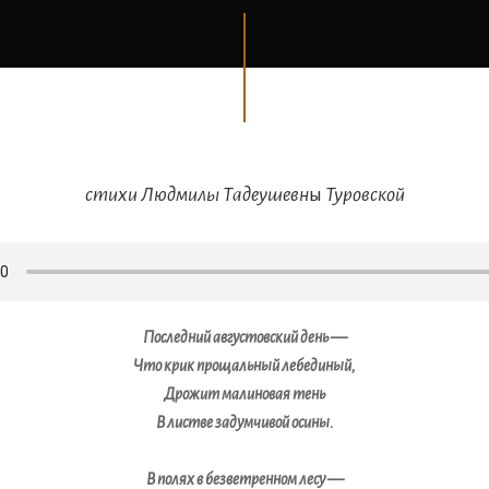
стихи Людмилы Тадеушевн
ы
Туровской
Последний августовский день —
Что крик прощальный лебединый,
Дрожит малиновая тень
В листве задумчивой осины.
В полях в безветренном лесу —