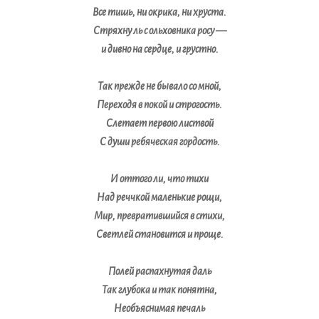
Все тишь, ни окрика, ни хруста.
Стряхну ль с ольховника росу —
и дивно на сердце, и грустно.
Так прежде не бывало со мной,
Переходя в покой и строгость.
Слетает первою листвой
С души ребяческая гордость.
И оттого ли, что тихи
Над реччкой маленькие рощи,
Мир, превратившийся в стихи,
Светлей становится и проще.
Полей распахнутая даль
Так глубока и так понятна,
Необъяснимая печаль